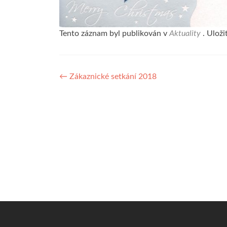
Tento záznam byl publikován v
Aktuality
. Uloži
Navigace
←
Zákaznické setkání 2018
pro
příspěvek