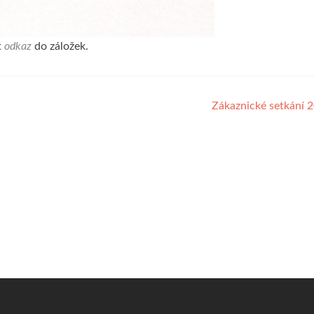
t
odkaz
do záložek.
Zákaznické setkání 