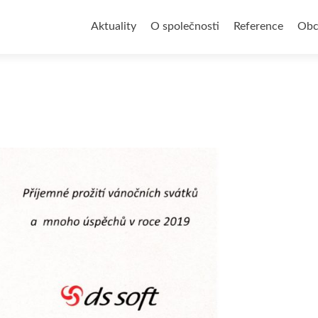
Přejít
k
Aktuality
O společnosti
Reference
Obc
obsahu
webu