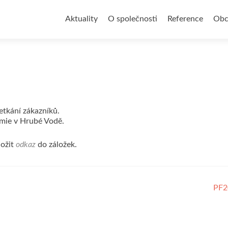
Přejít
k
Aktuality
O společnosti
Reference
Obc
obsahu
webu
etkání zákazníků.
emie v Hrubé Vodě.
ložit
odkaz
do záložek.
PF