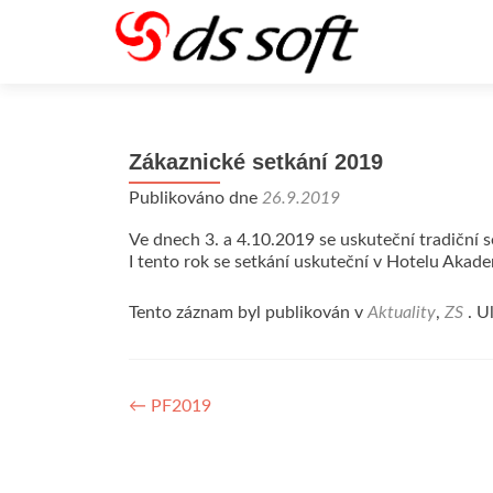
Zákaznické setkání 2019
Publikováno dne
26.9.2019
Ve dnech 3. a 4.10.2019 se uskuteční tradiční s
I tento rok se setkání uskuteční v Hotelu Akad
Tento záznam byl publikován v
Aktuality
,
ZS
. U
Navigace
←
PF2019
pro
příspěvek