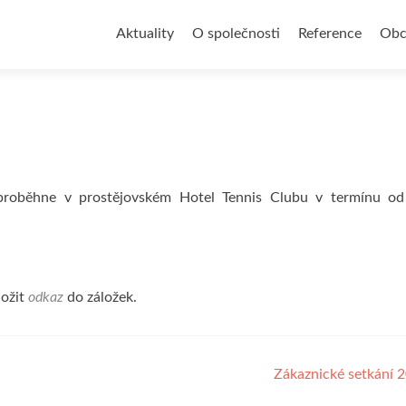
Přejít
k
Aktuality
O společnosti
Reference
Obc
obsahu
webu
s proběhne v prostějovském Hotel Tennis Clubu v termínu od
ložit
odkaz
do záložek.
Zákaznické setkání 