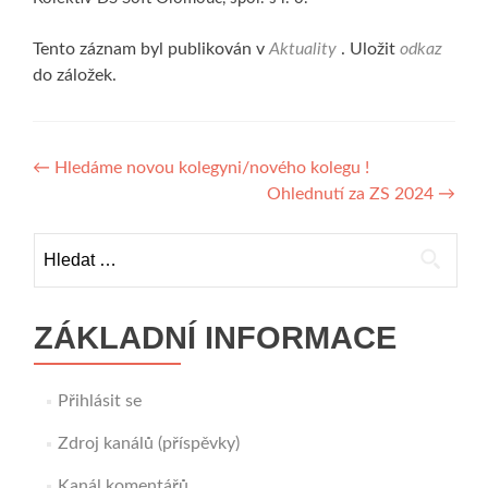
Tento záznam byl publikován v
Aktuality
. Uložit
odkaz
do záložek.
Navigace
←
Hledáme novou kolegyni/nového kolegu !
Ohlednutí za ZS 2024
→
pro
příspěvek
Vyhledávání
ZÁKLADNÍ INFORMACE
Přihlásit se
Zdroj kanálů (příspěvky)
Kanál komentářů