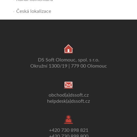
Česká lokalizace
DS Soft Olomouc, spol. s r.o.
Okružní 1300/19 | 779 00 Olomouc
obchod(a)dssoft.cz
helpdesk(a)dssoft.cz
+420 730 898 821
+420 730 898 800