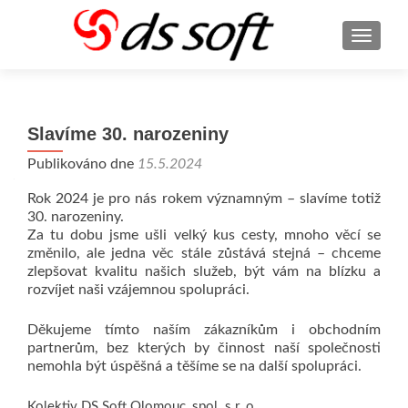
ROZBA
Slavíme 30. narozeniny
Publikováno dne
15.5.2024
Rok 2024 je pro nás rokem významným – slavíme totiž
30. narozeniny.
Za tu dobu jsme ušli velký kus cesty, mnoho věcí se
změnilo, ale jedna věc stále zůstává stejná – chceme
zlepšovat kvalitu našich služeb, být vám na blízku a
rozvíjet naši vzájemnou spolupráci.
Děkujeme tímto naším zákazníkům i obchodním
partnerům, bez kterých by činnost naší společnosti
nemohla být úspěšná a těšíme se na další spolupráci.
Kolektiv DS Soft Olomouc, spol. s r. o.