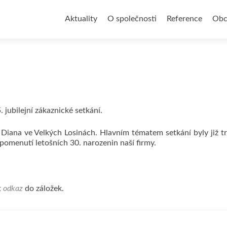
Přejít
k
Aktuality
O společnosti
Reference
Obc
obsahu
webu
 jubilejní zákaznické setkání.
 Diana ve Velkých Losinách. Hlavním tématem setkání byly již t
řipomenutí letošních 30. narozenin naší firmy.
t
odkaz
do záložek.