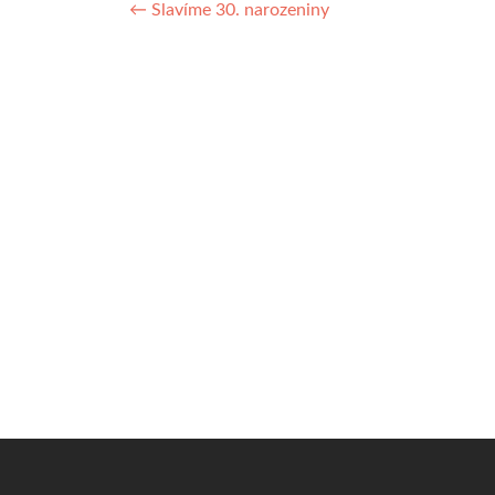
Navigace
←
Slavíme 30. narozeniny
pro
příspěvek