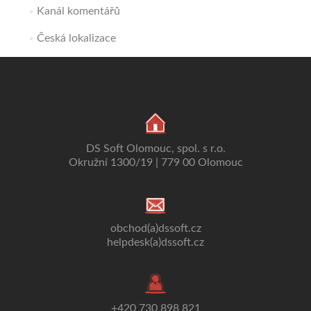
Kanál komentářů
Česká lokalizace
DS Soft Olomouc, spol. s r.o.
Okružní 1300/19 | 779 00 Olomouc
obchod(a)dssoft.cz
helpdesk(a)dssoft.cz
+420 730 898 821