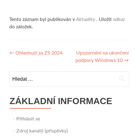
Tento záznam byl publikován v
Aktuality
. Uložit
odkaz
do záložek.
Navigace
←
Ohlednutí za ZS 2024
Upozornění na ukončení
podpory Windows 10
→
pro
příspěvek
Vyhledávání
ZÁKLADNÍ INFORMACE
Přihlásit se
Zdroj kanálů (příspěvky)