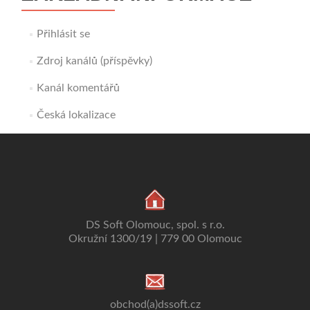
Přihlásit se
Zdroj kanálů (příspěvky)
Kanál komentářů
Česká lokalizace
DS Soft Olomouc, spol. s r.o.
Okružní 1300/19 | 779 00 Olomouc
obchod(a)dssoft.cz