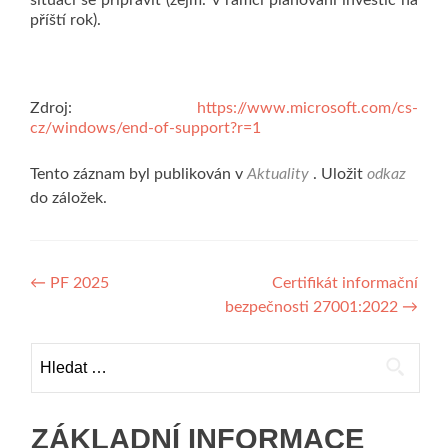
situaci se připravit (zejm. v rámci plánování investic na
příští rok).
Zdroj:
https://www.microsoft.com/cs-
cz/windows/end-of-support?r=1
Tento záznam byl publikován v
Aktuality
. Uložit
odkaz
do záložek.
Navigace
←
PF 2025
Certifikát informační
bezpečnosti 27001:2022
→
pro
příspěvek
Vyhledávání
ZÁKLADNÍ INFORMACE