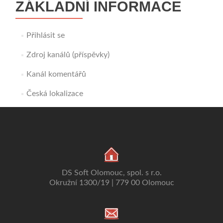
ZÁKLADNÍ INFORMACE
Přihlásit se
Zdroj kanálů (příspěvky)
Kanál komentářů
Česká lokalizace
DS Soft Olomouc, spol. s r.o.
Okružní 1300/19 | 779 00 Olomouc