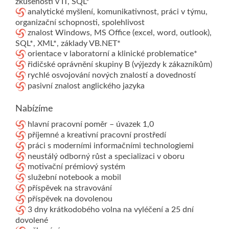
zkušenosti v IT, SQL*
analytické myšlení, komunikativnost, práci v týmu,
organizační schopnosti, spolehlivost
znalost Windows, MS Office (excel, word, outlook),
SQL*, XML*, základy VB.NET*
orientace v laboratorní a klinické problematice*
řidičské oprávnění skupiny B (výjezdy k zákazníkům)
rychlé osvojování nových znalostí a dovedností
pasivní znalost anglického jazyka
Nabízíme
hlavní pracovní poměr – úvazek 1,0
příjemné a kreativní pracovní prostředí
práci s moderními informačními technologiemi
neustálý odborný růst a specializaci v oboru
motivační prémiový systém
služební notebook a mobil
příspěvek na stravování
příspěvek na dovolenou
3 dny krátkodobého volna na vyléčení a 25 dní
dovolené