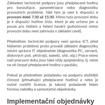
Základem technické podpory jsou předplacené hodiny
pro konzultace, parametrizace nebo diagnostiku
provozních problémů. Náš tým je vám k dispozici
v
provozní době 7:30 až 15:30
. Mimo tuto provozní dobu
je k dispozici hotline číslo, které je ale určeno jen a
pouze pro hlášení a řešení havárií (pohotovost mimo
provozní dobu není zahrnuta v základní ceně).
Předmětem technické podpory není správa ICT, před
hlášením problémů proto provádí základní diagnostiku
místní správce IT objednatele (diagnostika PC, serverů,
diskových polí, přístrojů, kabelů, sítě, atp.) Práce mimo
naši pracovní dobu jsou také vždy zpoplatněny, tj. nelze
na ně čerpat předplacené hodiny v paušálu.
Pokud je předmětem požadavku na podporu složitější
činnost (přesahující předplacené hodiny) a nebo je
nutné rozšířit licence, je takový požadavek řešen
formou nabídky a samostatné objednávky.
Implementační objednávky