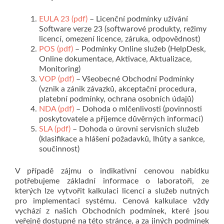
EULA 23 (pdf)
– Licenční podmínky užívání
Software verze 23 (softwarové produkty, režimy
licencí, omezení licence, záruka, odpovědnost)
POS (pdf)
– Podmínky Online služeb (HelpDesk,
Online dokumentace, Aktivace, Aktualizace,
Monitoring)
VOP (pdf)
– Všeobecné Obchodní Podmínky
(vznik a zánik závazků, akceptační procedura,
platební podmínky, ochrana osobních údajů)
NDA (pdf)
– Dohoda o mlčenlivosti (povinnosti
poskytovatele a příjemce důvěrných informací)
SLA (pdf)
– Dohoda o úrovni servisních služeb
(klasifikace a hlášení požadavků, lhůty a sankce,
součinnost)
V případě zájmu o indikativní cenovou nabídku
potřebujeme základní informace o laboratoři, ze
kterých lze vytvořit kalkulaci licencí a služeb nutných
pro implementaci systému. Cenová kalkulace vždy
vychází z našich Obchodních podmínek, které jsou
veřejně dostupné na této stránce, a za jiných podmínek