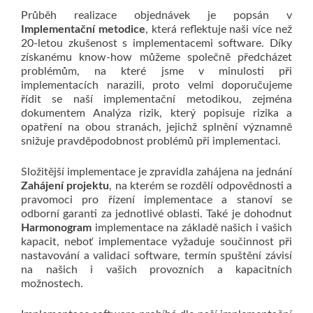
Průběh realizace objednávek je popsán v
Implementační metodice
, která reflektuje naši více než
20-letou zkušenost s implementacemi software. Díky
získanému know-how můžeme společně předcházet
problémům, na které jsme v minulosti při
implementacích narazili, proto velmi doporučujeme
řídit se naší implementační metodikou, zejména
dokumentem Analýza rizik, který popisuje rizika a
opatření na obou stranách, jejichž splnění významně
snižuje pravděpodobnost problémů při implementaci.
Složitější implementace je zpravidla zahájena na jednání
Zahájení projektu
, na kterém se rozdělí odpovědnosti a
pravomoci pro řízení implementace a stanoví se
odborní garanti za jednotlivé oblasti. Také je dohodnut
Harmonogram
implementace na základě našich i vašich
kapacit, neboť implementace vyžaduje součinnost při
nastavování a validaci software, termín spuštění závisí
na našich i vašich provozních a kapacitních
možnostech.