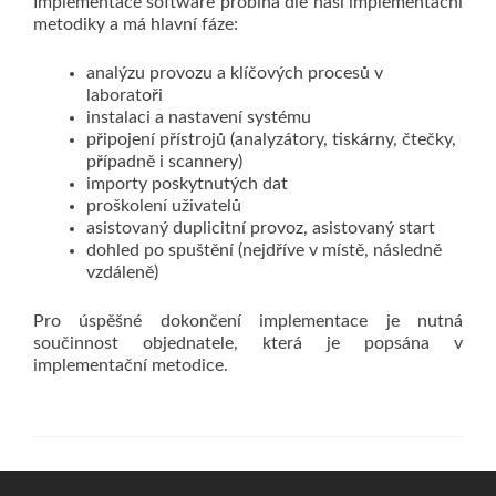
Implementace software probíhá dle naší implementační
metodiky a má hlavní fáze:
analýzu provozu a klíčových procesů v
laboratoři
instalaci a nastavení systému
připojení přístrojů (analyzátory, tiskárny, čtečky,
případně i scannery)
importy poskytnutých dat
proškolení uživatelů
asistovaný duplicitní provoz, asistovaný start
dohled po spuštění (nejdříve v místě, následně
vzdáleně)
Pro úspěšné dokončení implementace je nutná
součinnost objednatele, která je popsána v
implementační metodice.