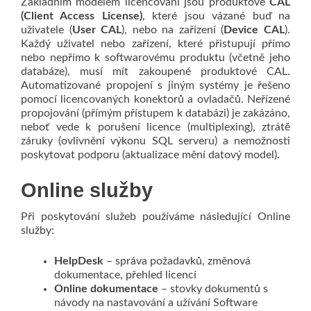
Základním modelem licencování jsou produktové
CAL
(Client Access License)
, které jsou vázané buď na
uživatele (
User CAL
), nebo na zařízení (
Device CAL
).
Každý uživatel nebo zařízení, které přistupují přímo
nebo nepřímo k softwarovému produktu (včetně jeho
databáze), musí mít zakoupené produktové CAL.
Automatizované propojení s jiným systémy je řešeno
pomocí licencovaných konektorů a ovladačů. Neřízené
propojování (přímým přístupem k databázi) je zakázáno,
neboť vede k porušení licence (multiplexing), ztrátě
záruky (ovlivnění výkonu SQL serveru) a nemožnosti
poskytovat podporu (aktualizace mění datový model).
Online služby
Při poskytování služeb používáme následující Online
služby:
HelpDesk
– správa požadavků, změnová
dokumentace, přehled licencí
Online dokumentace
– stovky dokumentů s
návody na nastavování a užívání Software