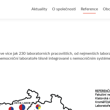
Přejít
k
Aktuality
O společnosti
Reference
Obc
obsahu
webu
 více jak 230 laboratorních pracovištích, od nejmenších laborat
nemocniční laboratoře těsně integrované s nemocničním systémem