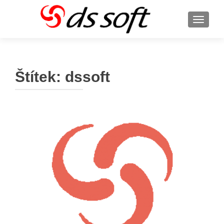
ROZBA
Štítek:
dssoft