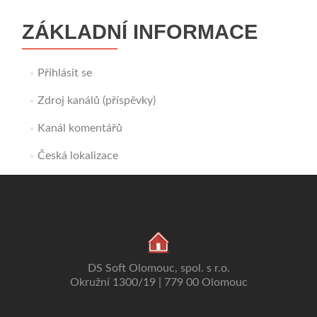
ZÁKLADNÍ INFORMACE
Přihlásit se
Zdroj kanálů (příspěvky)
Kanál komentářů
Česká lokalizace
DS Soft Olomouc, spol. s r.o.
Okružní 1300/19 | 779 00 Olomouc