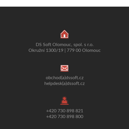
DS Soft Olomouc, spol. s r.o.
Okružní 1300/19 | 779 00 Olomouc
obchod(a)dssoft.cz
helpdesk(a)dssoft.cz
+420 730 898 821
+420 730 898 800